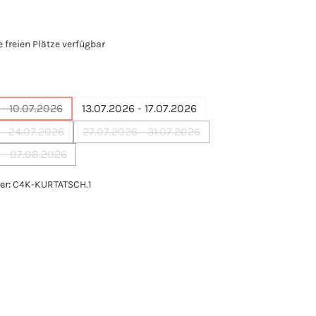
e freien Plätze verfügbar
ählen
- 10.07.2026
13.07.2026 - 17.07.2026
(Diese Option ist zurzeit nicht verfügbar.)
 - 24.07.2026
27.07.2026 - 31.07.2026
(Diese Option ist zurzeit nicht verfügbar.)
(Diese Option ist zurzeit nicht verfügbar
 - 07.08.2026
(Diese Option ist zurzeit nicht verfügbar.)
er:
C4K-KURTATSCH.1