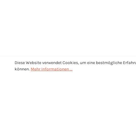
Diese Website verwendet Cookies, um eine bestmögliche Erfahr
können.
Mehr Informationen ...
UNTERSTÜTZUNG
Kontaktieren Sie uns unter:
info@coding4kids.bz.it
Oder über unser
Kontaktformular
.