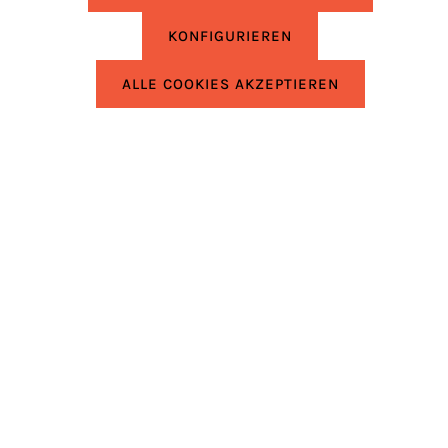
KONFIGURIEREN
UNTERSTÜTZUNG
ALLE COOKIES AKZEPTIEREN
RECHTLICHES
INFORMATIONEN
* Alle Preise inkl. gesetzl. Mehrwertsteuer.
Realisiert mit Shop as a Service von